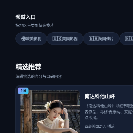
频道入口
按地区与类型快速找片
🌍
🇺🇸
🇬🇧
🇪
欧美影视
美国影视
英国佳片
精选推荐
编辑挑选的高分与口碑内容
主推
南达科他山峰
《南达科他山峰》以细节取
森作品，马修·麦康纳、安妮·
点即播。
西部
美国
21万
播放