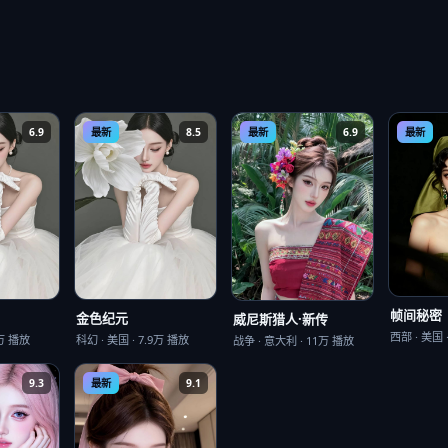
6.9
最新
8.5
最新
6.9
最新
帧间秘密
金色纪元
威尼斯猎人·新传
西部
·
美国
万
播放
科幻
·
美国
·
7.9万
播放
战争
·
意大利
·
11万
播放
9.3
最新
9.1