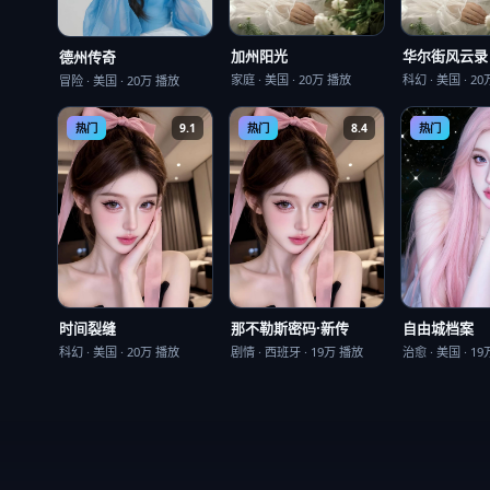
加州阳光
华尔街风云录
德州传奇
家庭
·
美国
·
20万
播放
科幻
·
美国
·
20
冒险
·
美国
·
20万
播放
热门
9.1
热门
8.4
热门
自由城档案
时间裂缝
那不勒斯密码·新传
治愈
·
美国
·
19
科幻
·
美国
·
20万
播放
剧情
·
西班牙
·
19万
播放