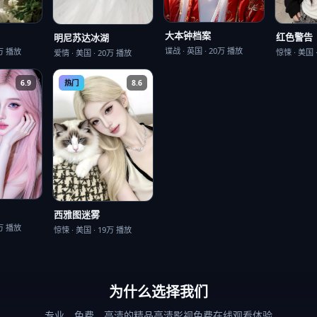
大本钟档案
红色警告
明尼苏达冰湖
谍战
·
英国
·
20万
播放
万
播放
惊悚
·
美国
爱情
·
美国
·
20万
播放
6.9
热门
8.6
西雅图迷雾
万
播放
惊悚
·
美国
·
19万
播放
为什么选择我们
专业、免费、高清的
精品高清影视免费在线观看
体验