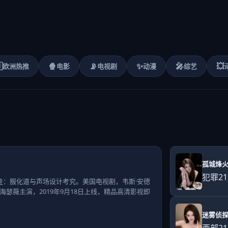

🍿
📡
✨
🎤
💥
欧洲热推
电影
电视剧
动漫
综艺
孤城烽
犯罪
2
胜：服化道与声场设计考究。美国电视剧，韦斯·安德
海瑟薇主演，2019年9月18日上线，精品高清影视即
迷雾侦
西部
2