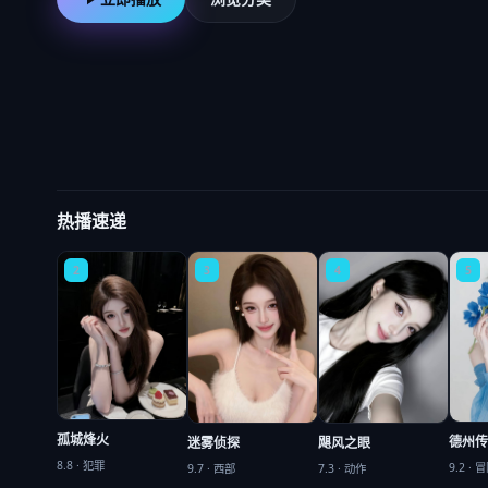
热播速递
2
3
4
5
孤城烽火
德州传
飓风之眼
迷雾侦探
8.8
·
犯罪
9.2
·
冒
7.3
·
动作
9.7
·
西部