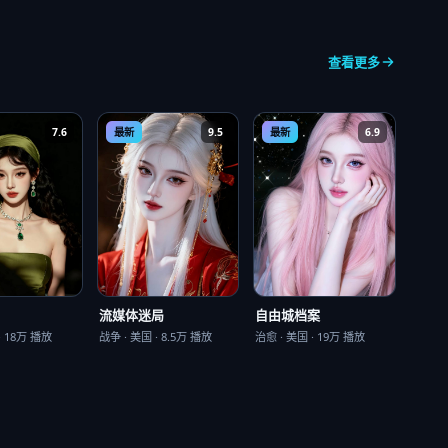
查看更多
7.6
最新
9.5
最新
6.9
自由城档案
流媒体迷局
治愈
·
美国
·
19万
播放
·
18万
播放
战争
·
美国
·
8.5万
播放