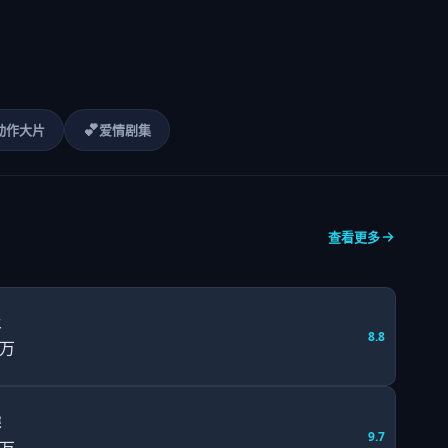
💕
动作大片
爱情剧集
查看更多
火
8.8
1万
探
9.7
1万