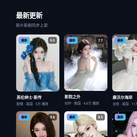
最新更新
新片新剧同步上架
最新
9.5
最新
7.7
最新
影院之外
英伦绅士·新传
康沃尔海岸
动作
·
美国
·
4.8万
播放
剧情
·
英国
·
5万
播放
治愈
·
英国
·
11
最新
9.6
最新
8.5
最新