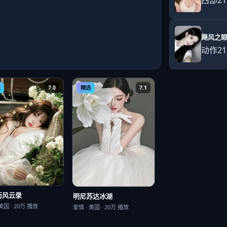
飓风之
动作
2
7.0
精选
7.1
街风云录
明尼苏达冰湖
美国
·
20万
播放
爱情
·
美国
·
20万
播放