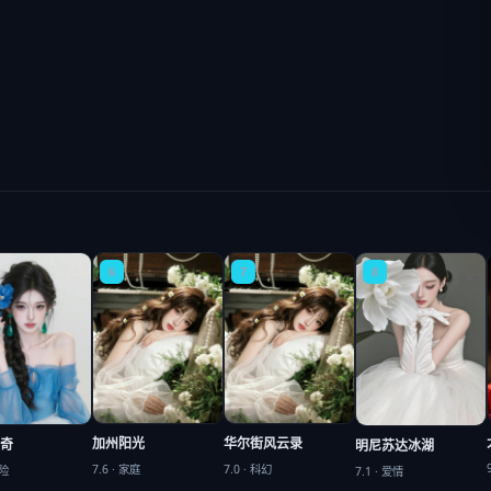
6
7
8
加州阳光
华尔街风云录
奇
明尼苏达冰湖
7.6
·
家庭
7.0
·
科幻
险
7.1
·
爱情