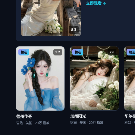
立即观看 →
8.3
精选
9.2
精选
7.6
精选
加州阳光
华尔
德州传奇
家庭
·
美国
·
20万
播放
科幻
·
冒险
·
美国
·
20万
播放