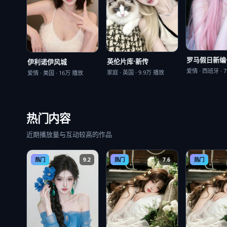
罗马假日新编
英伦片库·新传
伊利诺伊风城
爱情
·
西班牙
·
7
家庭
·
英国
·
9.9万
播放
爱情
·
美国
·
16万
播放
热门内容
近期播放量与互动较高的作品
热门
9.2
热门
7.6
热门