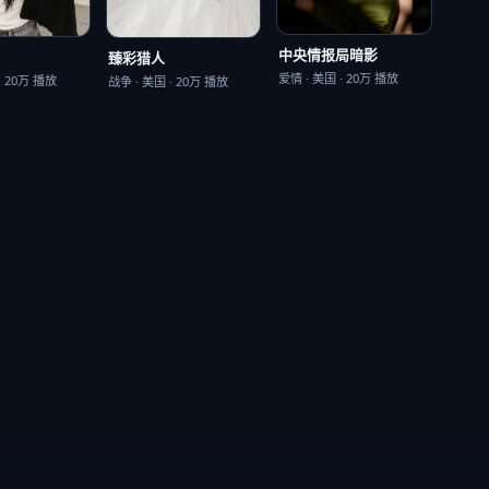
中央情报局暗影
臻彩猎人
爱情
·
美国
·
20万
播放
·
20万
播放
战争
·
美国
·
20万
播放